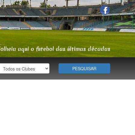
Folheia aqui o futebol das últimas décadas
PESQUISAR