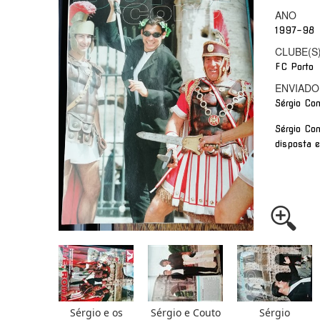
ANO
1997-98
CLUBE(S
FC Porto
ENVIADO
Sérgio Con
Sérgio Co
disposta e 
Sérgio e os
Sérgio e Couto
Sérgio