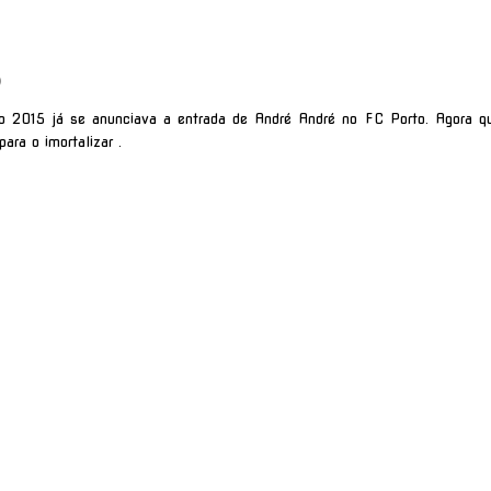
)
o 2015 já se anunciava a entrada de André André no FC Porto. Agora q
ra o imortalizar .