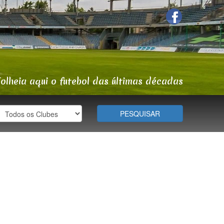
Folheia aqui o futebol das últimas décadas
PESQUISAR