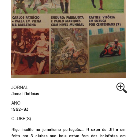
JORNAL
Jornal Notícias
ANO
1992-93
CLUBE(S)
Algo inédito no jornalismo português... A capa do JN a ser
feita por 3 clubes que hoje estao fora dos holofotes em