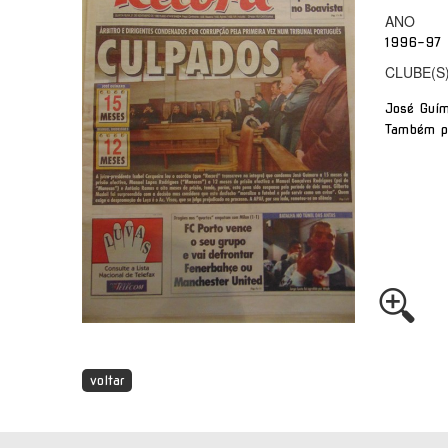
ANO
1996-97
CLUBE(S
José Guím
Também po
voltar