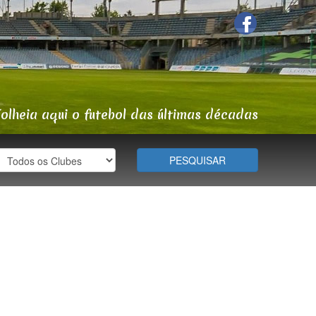
Folheia aqui o futebol das últimas décadas
PESQUISAR