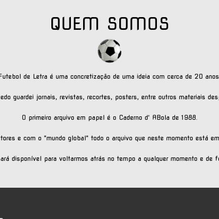
QUEM SOMOS
Futebol de Letra é uma concretização de uma ideia com cerca de 20 anos
do guardei jornais, revistas, recortes, posters, entre outros materiais des
O primeiro arquivo em papel é o Caderno d' ABola de 1988.
leitores e com o "mundo global" todo o arquivo que neste momento está em
cará disponível para voltarmos atrás no tempo a qualquer momento e de fo